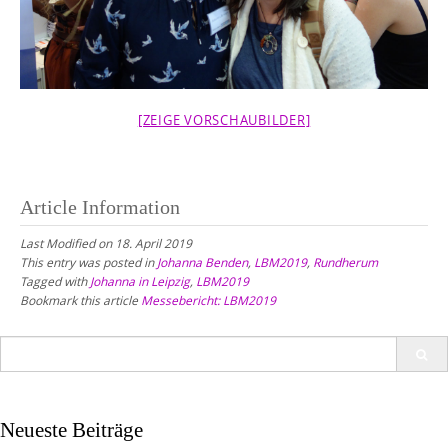
[ZEIGE VORSCHAUBILDER]
Article Information
Last Modified on 18. April 2019
This entry was posted in
Johanna Benden
,
LBM2019
,
Rundherum
Tagged with
Johanna in Leipzig
,
LBM2019
Bookmark this article
Messebericht: LBM2019
Search
for:
Neueste Beiträge