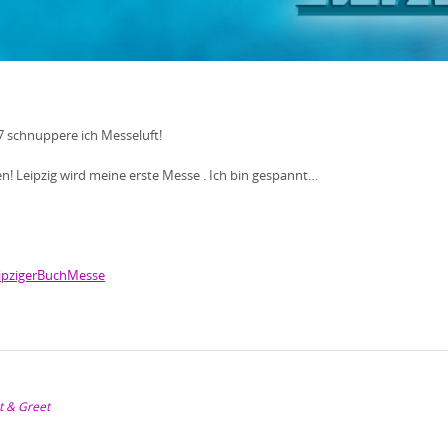
7 schnuppere ich Messeluft!
gen! Leipzig wird meine erste Messe
. Ich bin gespannt…
ipzigerBuchMesse
 & Greet