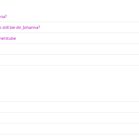
nna?
 still bei dir, Johanna?
cherstube