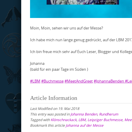
Moin, Moin, sehen wir uns auf der Messe?
Ich habe mich nun lange genug gedrückt, auf der LBM 201
Ich bin freue mich sehr auf Euch Leser, Blogger und Kolle
Johanna
(bald für ein paar Tage im Süden
)
#
LBM
#
Buchmesse
#
MeetAndGreet
#
JohannaBenden
#
Le
Article Information
Last Modified on 19. Mai 2018
This entry was posted in
Johanna Benden
,
Rundherum
Tagged with
Klönschnackack
,
LBM
,
Leipziger Buchmesse
,
Meet
Bookmark this article
Johanna auf der Messe