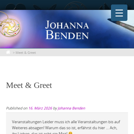
Skip
to
content
>
Meet & Greet
Meet & Greet
Published on
16. März 2026
by
Johanna Benden
Veranstaltungen Leider muss ich alle Veranstaltungen bis auf
Weiteres absagen! Warum das so ist, erfährst du hier … Ach,
ihr Lieben, das ist echt ein Mist!