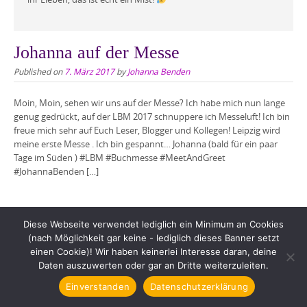
Johanna auf der Messe
Published on
7. März 2017
by
Johanna Benden
Moin, Moin, sehen wir uns auf der Messe? Ich habe mich nun lange
genug gedrückt, auf der LBM 2017 schnuppere ich Messeluft! Ich bin
freue mich sehr auf Euch Leser, Blogger und Kollegen! Leipzig wird
meine erste Messe . Ich bin gespannt… Johanna (bald für ein paar
Tage im Süden ) #LBM #Buchmesse #MeetAndGreet
#JohannaBenden […]
Diese Webseite verwendet lediglich ein Minimum an Cookies
(nach Möglichkeit gar keine - lediglich dieses Banner setzt
einen Cookie)! Wir haben keinerlei Interesse daran, deine
Copyright © 2026 Johanna Benden. All rights reserved.
Daten auszuwerten oder gar an Dritte weiterzuleiten.
Einverstanden
Datenschutzerklärung