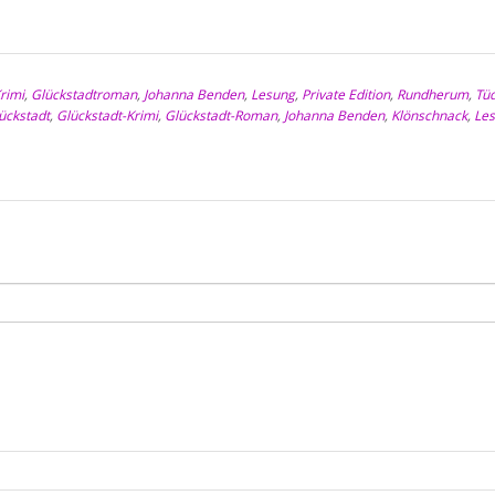
rimi
,
Glückstadtroman
,
Johanna Benden
,
Lesung
,
Private Edition
,
Rundherum
,
Tü
ückstadt
,
Glückstadt-Krimi
,
Glückstadt-Roman
,
Johanna Benden
,
Klönschnack
,
Le