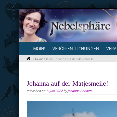
Skip
to
content
Skip
MOIN!
VERÖFFENTLICHUNGEN
VERA
to
content
>
Gewinnspiel
>
Johanna auf der Matjesmeile!
Johanna auf der Matjesmeile!
Published on
1. Juni 2022
by
Johanna Benden