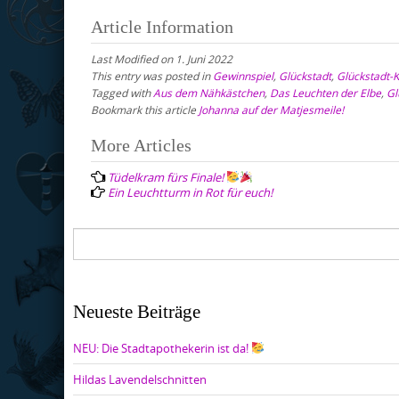
Article Information
Last Modified on 1. Juni 2022
This entry was posted in
Gewinnspiel
,
Glückstadt
,
Glückstadt-K
Tagged with
Aus dem Nähkästchen
,
Das Leuchten der Elbe
,
Gl
Bookmark this article
Johanna auf der Matjesmeile!
Post
More Articles
navigation
Tüdelkram fürs Finale!
Ein Leuchtturm in Rot für euch!
Neueste Beiträge
NEU: Die Stadtapothekerin ist da!
Hildas Lavendelschnitten