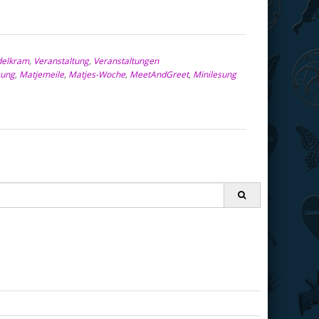
delkram
,
Veranstaltung
,
Veranstaltungen
sung
,
Matjemeile
,
Matjes-Woche
,
MeetAndGreet
,
Minilesung