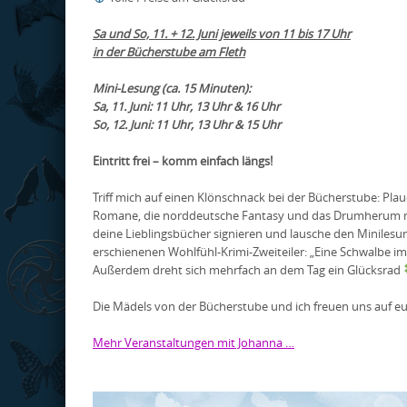
Sa und So, 11. + 12. Juni jeweils von 11 bis 17 Uhr
in der Bücherstube am Fleth
Mini-Lesung (ca. 15 Minuten):
Sa, 11. Juni: 11 Uhr, 13 Uhr & 16 Uhr
So, 12. Juni: 11 Uhr, 13 Uhr & 15 Uhr
Eintritt frei – komm einfach längs!
Triff mich auf einen Klönschnack bei der Bücherstube: Pla
Romane, die norddeutsche Fantasy und das Drumherum mein
deine Lieblingsbücher signieren und lausche den Minile
erschienenen Wohlfühl-Krimi-Zweiteiler: „Eine Schwalbe im
Außerdem dreht sich mehrfach an dem Tag ein Glücksrad
Die Mädels von der Bücherstube und ich freuen uns auf eu
Mehr Veranstaltungen mit Johanna …