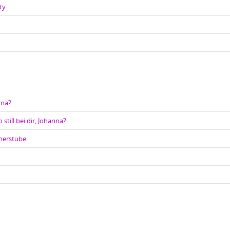
ty
nna?
 still bei dir, Johanna?
cherstube