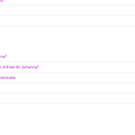
ty
nna?
 still bei dir, Johanna?
cherstube