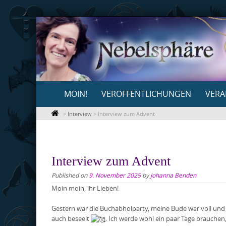
Skip
to
content
Skip
MOIN!
VERÖFFENTLICHUNGEN
VERA
to
content
>
Interview
>
Interview zum Advent
Interview zum Advent
Published on
9. November 2025
by
Johanna Benden
Moin moin, ihr Lieben!
Gestern war die Buchabholparty, meine Bude war voll und es 
auch beseelt
. Ich werde wohl ein paar Tage brauchen