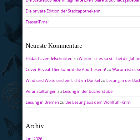
Die Stadtapothekerin: signierte Exemplare & Buchausgabepar
Die private Edition der Stadtapothekerin
Teaser-Time!
Neueste Kommentare
Hildas Lavendelschnitten
zu
Warum ist es so still bei dir, Joha
Cover-Reveal: Hier kommt die Apothekerin!
zu
Warum ist es so
Wind und Weite und ein Licht im Dunkel
zu
Lesung in der Bü
Veranstaltungen
zu
Lesung in der Bücherstube
Lesung in Bremen
zu
Die Lesung aus dem Wohlfühl-Krimi
Archiv
Juni 2026