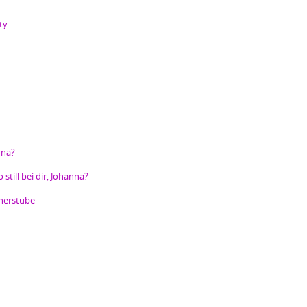
ty
nna?
 still bei dir, Johanna?
cherstube