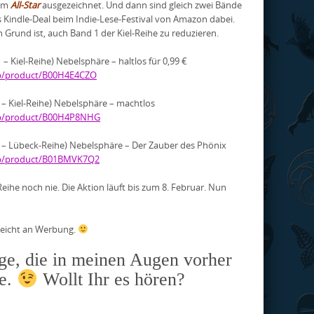
dem
All-Star
ausgezeichnet. Und dann sind gleich zwei Bände
 Kindle-Deal beim Indie-Lese-Festival von Amazon dabei.
 Grund ist, auch Band 1 der Kiel-Reihe zu reduzieren.
– Kiel-Reihe) Nebelsphäre – haltlos für 0,99 €
p/product/B00H4E4CZO
 – Kiel-Reihe) Nebelsphäre – machtlos
p/product/B00H4P8NHG
1 – Lübeck-Reihe) Nebelsphäre – Der Zauber des Phönix
p/product/B01BMVK7Q2
Reihe noch nie. Die Aktion läuft bis zum 8. Februar. Nun
 reicht an Werbung.
ge, die in meinen Augen vorher
be.
Wollt Ihr es hören?