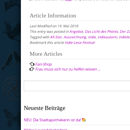
Article Information
Last Modified on 19. Mai 2018
This entry was posted in
Angebot
,
Das Licht des Phönix
,
Der Z
Tagged with
All-Star
,
Auszeichnung
,
indie
,
indieautorin
,
indiele
Bookmark this article
Indie-Lese-Festival
Post
More Articles
navigation
Fan-Shop
Frau muss sich nur zu helfen wissen …
Neueste Beiträge
NEU: Die Stadtapothekerin ist da!