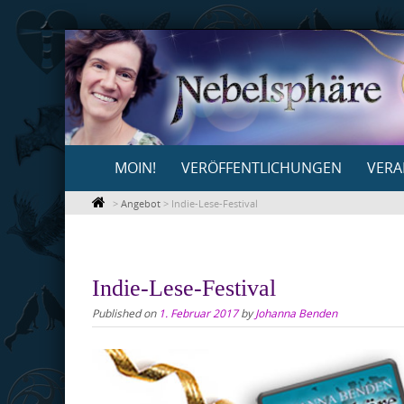
Skip
to
content
Skip
MOIN!
VERÖFFENTLICHUNGEN
VERA
to
content
>
Angebot
>
Indie-Lese-Festival
Indie-Lese-Festival
Published on
1. Februar 2017
by
Johanna Benden