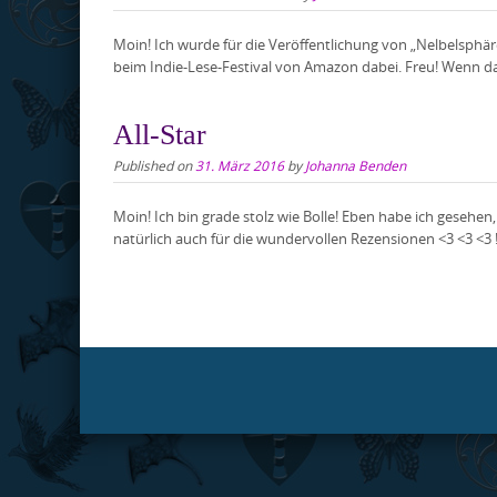
Moin! Ich wurde für die Veröffentlichung von „Nelbelsphä
beim Indie-Lese-Festival von Amazon dabei. Freu! Wenn das
All-Star
Published on
31. März 2016
by
Johanna Benden
Moin! Ich bin grade stolz wie Bolle! Eben habe ich gesehe
natürlich auch für die wundervollen Rezensionen <3 <3 <3 