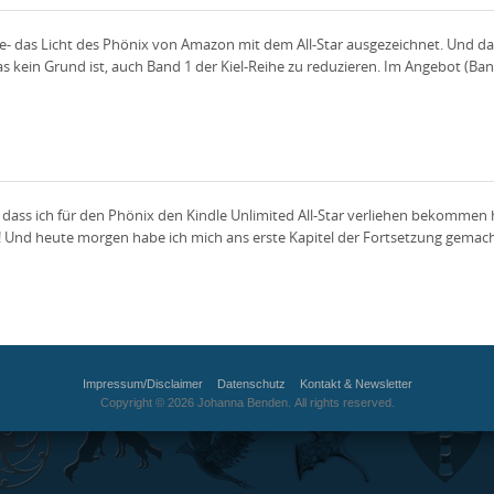
re- das Licht des Phönix von Amazon mit dem All-Star ausgezeichnet. Und da
 kein Grund ist, auch Band 1 der Kiel-Reihe zu reduzieren. Im Angebot (Band
n, dass ich für den Phönix den Kindle Unlimited All-Star verliehen bekommen
! Und heute morgen habe ich mich ans erste Kapitel der Fortsetzung gemacht
Impressum/Disclaimer
Datenschutz
Kontakt & Newsletter
Copyright © 2026 Johanna Benden. All rights reserved.