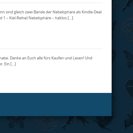
nn sind gleich zwei Bände der Nebelsphäre als Kindle-Deal
 1 – Kiel-Reihe) Nebelsphäre – haltlos […]
 habe. Danke an Euch alle fürs Kaufen und Lesen! Und
. Ein […]