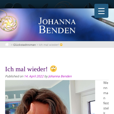
Skip
to
content
>
Glückstadtroman
>
Ich mal wieder!
Ich mal wieder!
Published on
14. April 2022
by
Johanna Benden
We
nn
ma
n
fest
stel
lt,