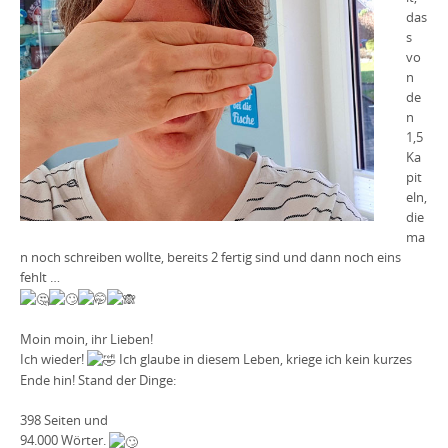
das
s
vo
n
de
n
1,5
Ka
pit
eln,
die
ma
n noch schreiben wollte, bereits 2 fertig sind und dann noch eins
fehlt …
Moin moin, ihr Lieben!
Ich wieder!
Ich glaube in diesem Leben, kriege ich kein kurzes
Ende hin! Stand der Dinge:
398 Seiten und
94.000 Wörter.