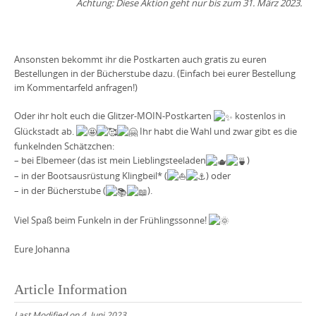
Achtung: Diese Aktion geht nur bis zum 31. März 2023.
Ansonsten bekommt ihr die Postkarten auch gratis zu euren
Bestellungen in der Bücherstube dazu. (Einfach bei eurer Bestellung
im Kommentarfeld anfragen!)
Oder ihr holt euch die Glitzer-MOIN-Postkarten
kostenlos in
Glückstadt ab.
Ihr habt die Wahl und zwar gibt es die
funkelnden Schätzchen:
– bei Elbemeer (das ist mein Lieblingsteeladen
)
– in der Bootsausrüstung Klingbeil* (
) oder
– in der Bücherstube (
).
Viel Spaß beim Funkeln in der Frühlingssonne! ️
Eure Johanna
Article Information
Last Modified on 4. Juni 2023