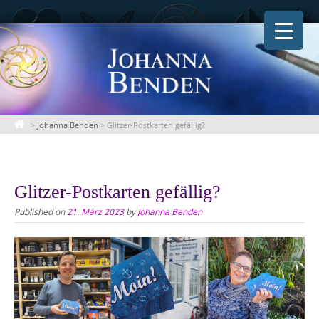
Skip
to
content
>
Johanna Benden
>
Glitzer-Postkarten gefällig?
Glitzer-Postkarten gefällig?
Published on
21. März 2023
by
Johanna Benden