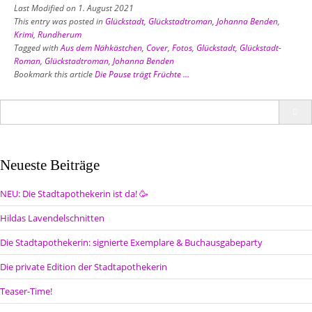
Last Modified on 1. August 2021
This entry was posted in
Glückstadt
,
Glückstadtroman
,
Johanna Benden
,
Krimi
,
Rundherum
Tagged with
Aus dem Nähkästchen
,
Cover
,
Fotos
,
Glückstadt
,
Glückstadt-
Roman
,
Glückstadtroman
,
Johanna Benden
Bookmark this article
Die Pause trägt Früchte …
Search
for:
Neueste Beiträge
NEU: Die Stadtapothekerin ist da! 🥳
Hildas Lavendelschnitten
Die Stadtapothekerin: signierte Exemplare & Buchausgabeparty
Die private Edition der Stadtapothekerin
Teaser-Time!