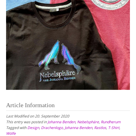
Article Information
Last Modified on 20. September 2020
This entry was posted in
Johanna Benden
,
Nebelsphäre
,
Rundherum
Tagged with
Design
,
Drachenlogo
,
Johanna Benden
,
Rastlos
,
T-Shirt
,
Wölfe