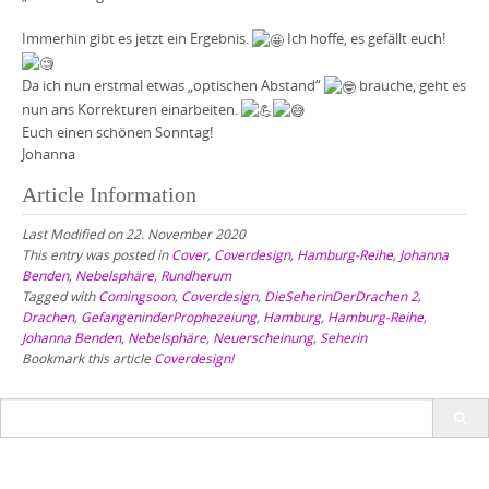
Immerhin gibt es jetzt ein Ergebnis.
Ich hoffe, es gefällt euch!
Da ich nun erstmal etwas „optischen Abstand“
brauche, geht es
nun ans Korrekturen einarbeiten.
Euch einen schönen Sonntag!
Johanna
Article Information
Last Modified on 22. November 2020
This entry was posted in
Cover
,
Coverdesign
,
Hamburg-Reihe
,
Johanna
Benden
,
Nebelsphäre
,
Rundherum
Tagged with
Comingsoon
,
Coverdesign
,
DieSeherinDerDrachen 2
,
Drachen
,
GefangeninderProphezeiung
,
Hamburg
,
Hamburg-Reihe
,
Johanna Benden
,
Nebelsphäre
,
Neuerscheinung
,
Seherin
Bookmark this article
Coverdesign!
Search
for: