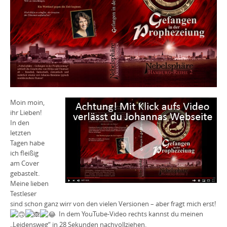
Moin moin,
ihr Lieben!
In den
letzten
Tagen habe
ich fleißig
am Cover
gebastelt.
Meine lieben
Testleser
sind schon ganz wirr von den vielen Versionen – aber fragt mich erst!
In dem YouTube-Video rechts kannst du meinen
„Leidensweg“ in 28 Sekunden nachvollziehen.