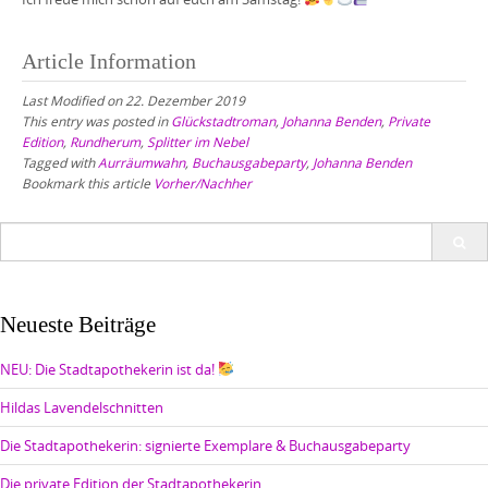
Article Information
Last Modified on 22. Dezember 2019
This entry was posted in
Glückstadtroman
,
Johanna Benden
,
Private
Edition
,
Rundherum
,
Splitter im Nebel
Tagged with
Aurräumwahn
,
Buchausgabeparty
,
Johanna Benden
Bookmark this article
Vorher/Nachher
Search
for:
Neueste Beiträge
NEU: Die Stadtapothekerin ist da!
Hildas Lavendelschnitten
Die Stadtapothekerin: signierte Exemplare & Buchausgabeparty
Die private Edition der Stadtapothekerin