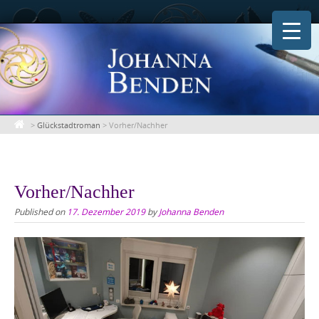
Skip
to
content
>
Glückstadtroman
>
Vorher/Nachher
Vorher/Nachher
Published on
17. Dezember 2019
by
Johanna Benden