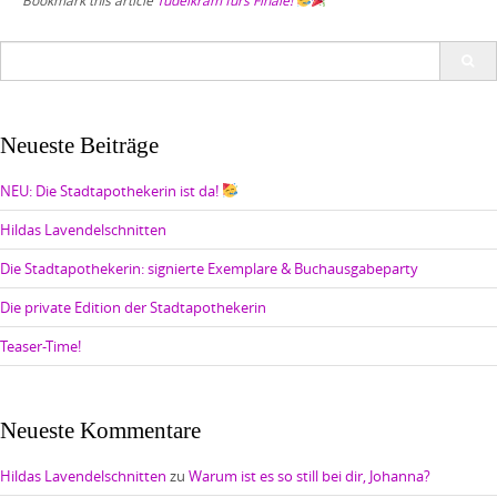
Bookmark this article
Tüdelkram fürs Finale!
Search
for:
Neueste Beiträge
NEU: Die Stadtapothekerin ist da!
Hildas Lavendelschnitten
Die Stadtapothekerin: signierte Exemplare & Buchausgabeparty
Die private Edition der Stadtapothekerin
Teaser-Time!
Neueste Kommentare
Hildas Lavendelschnitten
zu
Warum ist es so still bei dir, Johanna?