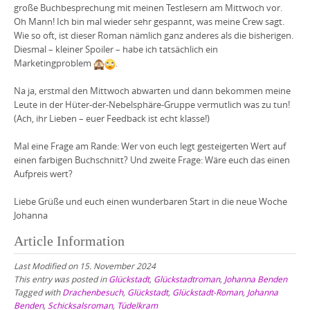
große Buchbesprechung mit meinen Testlesern am Mittwoch vor.
Oh Mann! Ich bin mal wieder sehr gespannt, was meine Crew sagt.
Wie so oft, ist dieser Roman nämlich ganz anderes als die bisherigen.
Diesmal – kleiner Spoiler – habe ich tatsächlich ein
Marketingproblem
.
Na ja, erstmal den Mittwoch abwarten und dann bekommen meine
Leute in der Hüter-der-Nebelsphäre-Gruppe vermutlich was zu tun!
(Ach, ihr Lieben – euer Feedback ist echt klasse!)
Mal eine Frage am Rande: Wer von euch legt gesteigerten Wert auf
einen farbigen Buchschnitt? Und zweite Frage: Wäre euch das einen
Aufpreis wert?
Liebe Grüße und euch einen wunderbaren Start in die neue Woche
Johanna
Article Information
Last Modified on 15. November 2024
This entry was posted in
Glückstadt
,
Glückstadtroman
,
Johanna Benden
Tagged with
Drachenbesuch
,
Glückstadt
,
Glückstadt-Roman
,
Johanna
Benden
,
Schicksalsroman
,
Tüdelkram