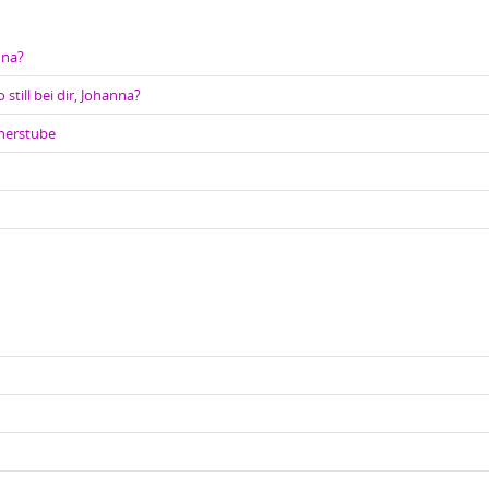
nna?
 still bei dir, Johanna?
cherstube