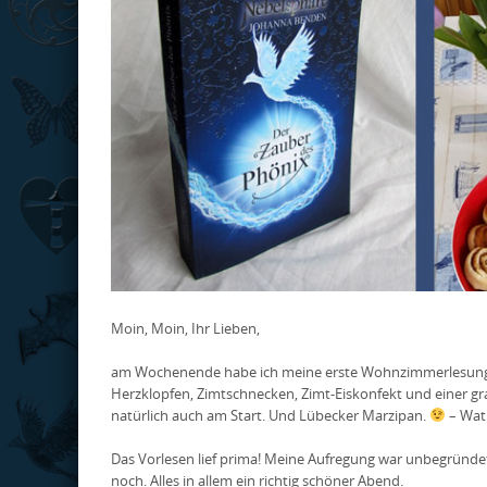
Moin, Moin, Ihr Lieben,
am Wochenende habe ich meine erste Wohnzimmerlesung ge
Herzklopfen, Zimtschnecken, Zimt-Eiskonfekt und einer gra
natürlich auch am Start. Und Lübecker Marzipan.
– Wat
Das Vorlesen lief prima! Meine Aufregung war unbegründet
noch. Alles in allem ein richtig schöner Abend.