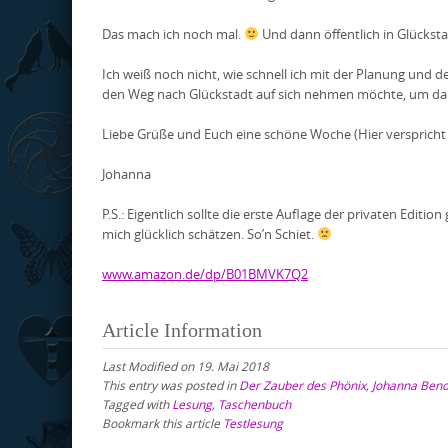
Das mach ich noch mal.
Und dann öffentlich in Glücksta
Ich weiß noch nicht, wie schnell ich mit der Planung und 
den Weg nach Glückstadt auf sich nehmen möchte, um dab
Liebe Grüße und Euch eine schöne Woche (Hier verspricht
Johanna
P.S.: Eigentlich sollte die erste Auflage der privaten Edi
mich glücklich schätzen. So’n Schiet.
www.amazon.de/dp/B01BMVK7Q2
Article Information
Last Modified on 19. Mai 2018
This entry was posted in
Der Zauber des Phönix
,
Johanna Ben
Tagged with
Lesung
,
Taschenbuch
Bookmark this article
Testlesung