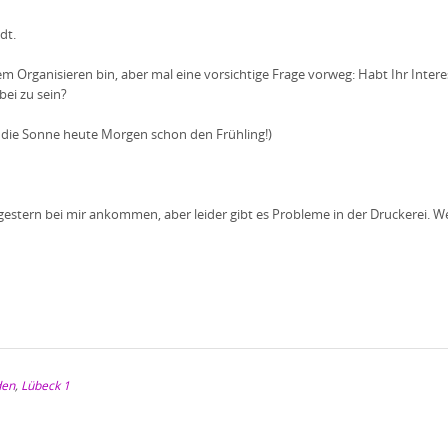
dt.
dem Organisieren bin, aber mal eine vorsichtige Frage vorweg: Habt Ihr Inte
ei zu sein?
 die Sonne heute Morgen schon den Frühling!)
tion gestern bei mir ankommen, aber leider gibt es Probleme in der Druckere
den
,
Lübeck 1