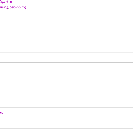
lsphäre
chung
,
Steinburg
ty