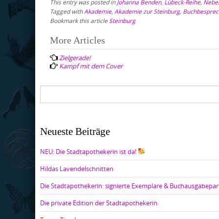
This entry was posted in
Johanna Benden
,
Lübeck-Reihe
,
Nebe
Tagged with
Akademie
,
Akademie zur Steinburg
,
Buchbespre
Bookmark this article
Steinburg
Post
More Articles
navigation
Zielgerade!
Kampf mit dem Cover
Neueste Beiträge
NEU: Die Stadtapothekerin ist da!
Hildas Lavendelschnitten
Die Stadtapothekerin: signierte Exemplare & Buchausgabepar
Die private Edition der Stadtapothekerin