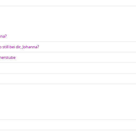
nna?
 still bei dir, Johanna?
cherstube