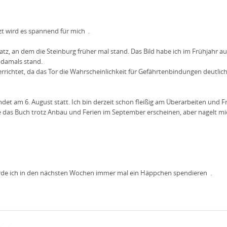
etzt wird es spannend für mich
.
latz, an dem die Steinburg früher mal stand. Das Bild habe ich im Frühjahr
damals stand.
rrichtet, da das Tor die Wahrscheinlichkeit für Gefährtenbindungen deutlic
et am 6. August statt. Ich bin derzeit schon fleißig am Überarbeiten und F
e das Buch trotz Anbau und Ferien im September erscheinen, aber nagelt mic
 würde ich in den nächsten Wochen immer mal ein Häppchen spendieren
.