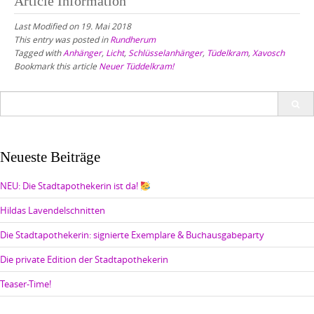
Article Information
Last Modified on 19. Mai 2018
This entry was posted in
Rundherum
Tagged with
Anhänger
,
Licht
,
Schlüsselanhänger
,
Tüdelkram
,
Xavosch
Bookmark this article
Neuer Tüddelkram!
Search
for:
Neueste Beiträge
NEU: Die Stadtapothekerin ist da!
Hildas Lavendelschnitten
Die Stadtapothekerin: signierte Exemplare & Buchausgabeparty
Die private Edition der Stadtapothekerin
Teaser-Time!