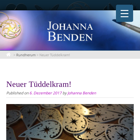
Skip
to
content
>
Rundherum
>
Neuer Tüddelkram!
Neuer Tüddelkram!
Published on
6. Dezember 2017
by
Johanna Benden