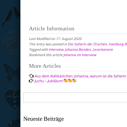
Article Information
Last Modified on 17. August 2020
This entry was posted in
Die Seherin der Drachen
,
Hamburg-R
Tagged with
Interview
,
Johanna Benden
,
Leserkanone
Bookmark this article
Johanna im Interview
Post
More Articles
navigation
Aus dem Nähkästchen: Johanna, warum ist die Seherin d
Juchu – Jubiläum!
Neueste Beiträge