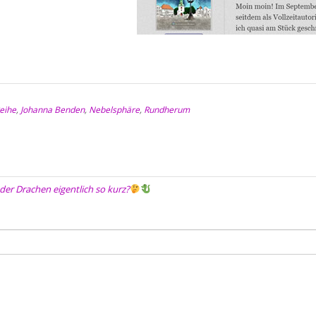
eihe
,
Johanna Benden
,
Nebelsphäre
,
Rundherum
er Drachen eigentlich so kurz?