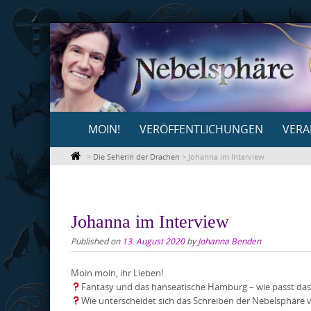
Skip
to
content
Skip
MOIN!
VERÖFFENTLICHUNGEN
VERA
to
content
>
Die Seherin der Drachen
>
Johanna im Interview
Johanna im Interview
Published on
13. August 2020
by
Johanna Benden
Moin moin, ihr Lieben!
Fantasy und das hanseatische Hamburg – wie passt d
Wie unterscheidet sich das Schreiben der Nebelsphäre 