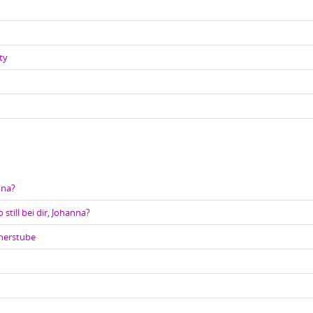
ty
nna?
 still bei dir, Johanna?
cherstube