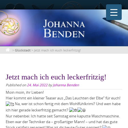
Skip
to
content
>
Glückstadt
>
Jetzt mach ich euch leckerfritzig!
Jetzt mach ich euch leckerfritzig!
Published on
24. Mai 2022
by
Johanna Benden
Moin moin, ihr Lieben!
Hier kommt ein kleiner Teaser aus „Das Leuchten der Elbe“ für euch!
Na, wer ist schon fertig mit dem Wohlfühlkrimi? Und wen habe
ich hier gerade leckerfritzig gemacht?
Nur nebenbei: Ich hatte seit Samstag eine kaputte Waschmaschine.
Eben war der Techniker da – großartiger Mann! – und hat das gute
Stück ratzfatz repariert! Was ist dir heute Gutes passiert?