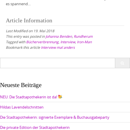
es spannend…
Article Information
Last Modified on 19. Mai 2018
This entry was posted in
Johanna Benden
,
Rundherum
Tagged with
Bücherverbrennung
,
Interview
,
Iron-Man
Bookmark this article
Interview mal anders
Search
for:
Neueste Beiträge
NEU: Die Stadtapothekerin ist da!
Hildas Lavendelschnitten
Die Stadtapothekerin: signierte Exemplare & Buchausgabeparty
Die private Edition der Stadtapothekerin