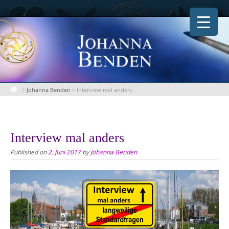
Skip
to
content
>
Johanna Benden
>
Interview mal anders
Interview mal anders
Published on
2. Juni 2017
by
Johanna Benden