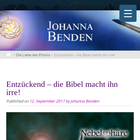
Skip
to
content
>
Die Liebe des Phönix
>
Entzückend – die Bibel macht ihn irre!
Entzückend – die Bibel macht ihn
irre!
Published on
12. September 2017
by
Johanna Benden