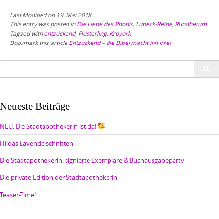
Last Modified on 19. Mai 2018
This entry was posted in
Die Liebe des Phönix
,
Lübeck-Reihe
,
Rundherum
Tagged with
entzückend
,
Flüsterling
,
Kroyork
Bookmark this article
Entzückend – die Bibel macht ihn irre!
Search
for:
Neueste Beiträge
NEU: Die Stadtapothekerin ist da!
Hildas Lavendelschnitten
Die Stadtapothekerin: signierte Exemplare & Buchausgabeparty
Die private Edition der Stadtapothekerin
Teaser-Time!