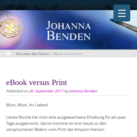
Skip
to
content
>
Die Liebe des Phönix
>
eBook versus Print
eBook versus Print
Published on
26. September 2017
by
Johanna Benden
Moin, Moin, Ihr Lieben!
Letzte Woche hat mich eine ausgewachsene Erkältung für ein paar
Tage ausgeknockt, darum komme ich erst heute zu den
versprochenen Bildern vom Print der Amazon-Version.