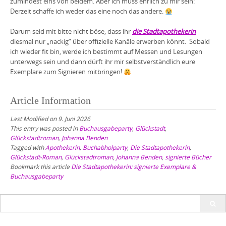
zumindest eins von beidem. Aber ich muss ehrlich zu mir sein:
Derzeit schaffe ich weder das eine noch das andere.
Darum seid mit bitte nicht böse, dass ihr
die Stadtapothekerin
diesmal nur „nackig“ über offizielle Kanäle erwerben könnt. Sobald
ich wieder fit bin, werde ich bestimmt auf Messen und Lesungen
unterwegs sein und dann dürft ihr mir selbstverständlich eure
Exemplare zum Signieren mitbringen!
Article Information
Last Modified on 9. Juni 2026
This entry was posted in
Buchausgabeparty
,
Glückstadt
,
Glückstadtroman
,
Johanna Benden
Tagged with
Apothekerin
,
Buchabholparty
,
Die Stadtapothekerin
,
Glückstadt-Roman
,
Glückstadtroman
,
Johanna Benden
,
signierte Bücher
Bookmark this article
Die Stadtapothekerin: signierte Exemplare &
Buchausgabeparty
Search
for: