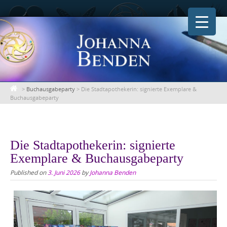
Skip
to
content
>
Buchausgabeparty
>
Die Stadtapothekerin: signierte Exemplare &
Buchausgabeparty
Die Stadtapothekerin: signierte
Exemplare & Buchausgabeparty
Published on
3. Juni 2026
by
Johanna Benden