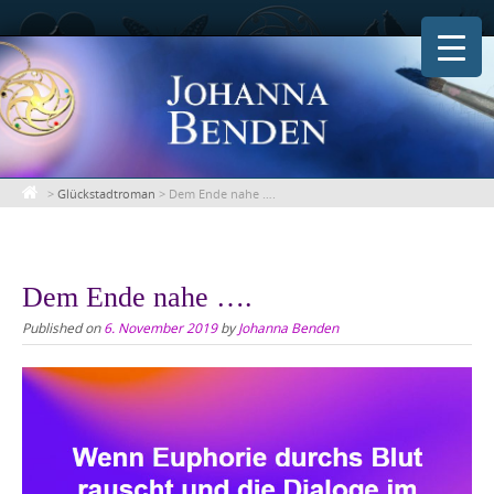
Skip
to
content
>
Glückstadtroman
>
Dem Ende nahe ….
Dem Ende nahe ….
Published on
6. November 2019
by
Johanna Benden