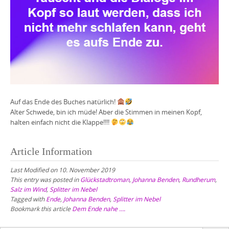
Auf das Ende des Buches natürlich!
Alter Schwede, bin ich müde! Aber die Stimmen in meinen Kopf,
halten einfach nicht die Klappe!!!!
Article Information
Last Modified on 10. November 2019
This entry was posted in
Glückstadtroman
,
Johanna Benden
,
Rundherum
,
Salz im Wind
,
Splitter im Nebel
Tagged with
Ende
,
Johanna Benden
,
Splitter im Nebel
Bookmark this article
Dem Ende nahe ….