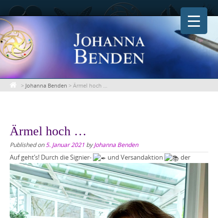
Skip
to
content
>
Johanna Benden
>
Ärmel hoch …
Ärmel hoch …
Published on
5. Januar 2021
by
Johanna Benden
Auf geht’s! Durc
h die Signier-
und Versandaktion
der