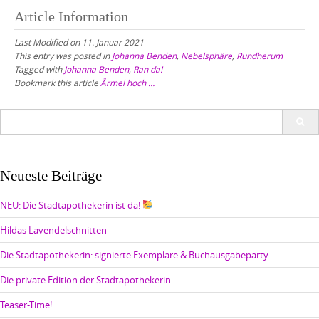
Article Information
Last Modified on 11. Januar 2021
This entry was posted in
Johanna Benden
,
Nebelsphäre
,
Rundherum
Tagged with
Johanna Benden
,
Ran da!
Bookmark this article
Ärmel hoch …
Search
for:
Neueste Beiträge
NEU: Die Stadtapothekerin ist da!
Hildas Lavendelschnitten
Die Stadtapothekerin: signierte Exemplare & Buchausgabeparty
Die private Edition der Stadtapothekerin
Teaser-Time!