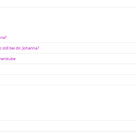
nna?
 still bei dir, Johanna?
cherstube