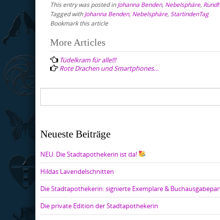
This entry was posted in
Johanna Benden
,
Nebelsphäre
,
Rund
Tagged with
Johanna Benden
,
Nebelsphäre
,
StartindenTag
Bookmark this article
Post
More Articles
navigation
Tüdelkram für alle!!!
Rote Drachen und Smartphones…
Neueste Beiträge
NEU: Die Stadtapothekerin ist da!
Hildas Lavendelschnitten
Die Stadtapothekerin: signierte Exemplare & Buchausgabepar
Die private Edition der Stadtapothekerin