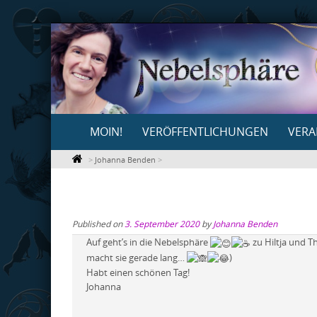
Skip
to
content
Skip
MOIN!
VERÖFFENTLICHUNGEN
VERA
to
content
>
Johanna Benden
>
Published on
3. September 2020
by
Johanna Benden
Auf geht’s in die Nebelsphäre
zu Hiltja und T
macht sie gerade lang…
)
Habt einen schönen Tag!
Johanna