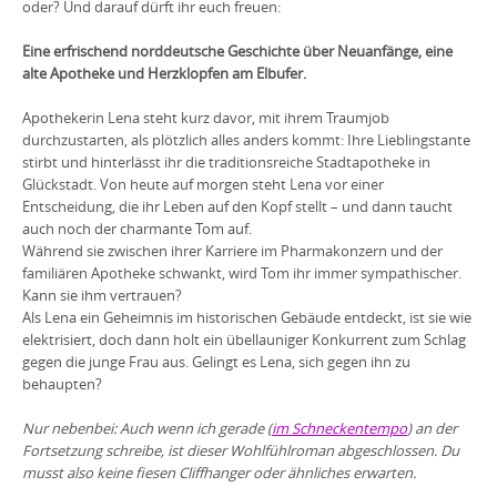
oder? Und darauf dürft ihr euch freuen:
Eine erfrischend norddeutsche Geschichte über Neuanfänge, eine
alte Apotheke und Herzklopfen am Elbufer.
Apothekerin Lena steht kurz davor, mit ihrem Traumjob
durchzustarten, als plötzlich alles anders kommt: Ihre Lieblingstante
stirbt und hinterlässt ihr die traditionsreiche Stadtapotheke in
Glückstadt. Von heute auf morgen steht Lena vor einer
Entscheidung, die ihr Leben auf den Kopf stellt – und dann taucht
auch noch der charmante Tom auf.
Während sie zwischen ihrer Karriere im Pharmakonzern und der
familiären Apotheke schwankt, wird Tom ihr immer sympathischer.
Kann sie ihm vertrauen?
Als Lena ein Geheimnis im historischen Gebäude entdeckt, ist sie wie
elektrisiert, doch dann holt ein übellauniger Konkurrent zum Schlag
gegen die junge Frau aus. Gelingt es Lena, sich gegen ihn zu
behaupten?
Nur nebenbei: Auch wenn ich gerade (
im Schneckentempo
) an der
Fortsetzung schreibe, ist dieser Wohlfühlroman abgeschlossen. Du
musst also keine fiesen Cliffhanger oder ähnliches erwarten.