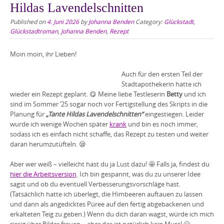
Hildas Lavendelschnitten
Published on
4. Juni 2026
by
Johanna Benden
Category:
Glückstadt
,
Glückstadtroman
,
Johanna Benden
,
Rezept
Moin moin, ihr Lieben!
Auch für den ersten Teil der
Stadtapothekerin hatte ich
wieder ein Rezept geplant. 😋 Meine liebe Testleserin
Betty
und ich
sind im Sommer ’25 sogar noch vor Fertigstellung des Skripts in die
Planung für
„Tante Hildas Lavendelschnitten“
eingestiegen. Leider
wurde ich wenige Wochen später
krank
und bin es noch immer,
sodass ich es einfach nicht schaffe, das Rezept zu testen und weiter
daran herumzutüfteln. 😪
Aber wer weiß – vielleicht hast du ja Lust dazu! 🤩 Falls ja, findest du
hier die Arbeitsversion
. Ich bin gespannt, was du zu unserer Idee
sagst und ob du eventuell Verbesserungsvorschläge hast.
(Tatsächlich hatte ich überlegt, die Himbeeren auftauen zu lassen
und dann als angedicktes Püree auf den fertig abgebackenen und
erkalteten Teig zu geben.) Wenn du dich daran wagst, würde ich mich
riesig über Bilder freuen – aber das ist natürlich kein Muss! 🤗