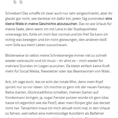
Schreiben! Das schaffe ich zwar auch nur sehr eingeschränkt, aber ihr
glaubt gar nicht, wie dankbar ich dafür bin, jeden Tag zumindest
eine
kleine Weile in meine Geschichte abzutauchen
. Das ist wie Urlaub für
meine Seele, denn wenn ich mit Lena in der Stadtapotheke
unterwegs bin, fühle ich mich fast normal und bin frei! Da kann ich
richtig was bewegen und bin nicht gezwungen, den anderen bloß
vom Sofa aus beim Leben zuzuschauen.
Blöderweise ist selbst meine Schreibenergie immer viel zu schnell
wieder verbraucht und ich muss – ihr ahnt es – mich wieder für
mehrere Stunden im Liegen ausruhen. Da bleibt einfach keine Kraft
mehr für Social Media, Newsletter oder das Beantworten von Mails.
Ach, ich sage euch, das ist echt der totale Mist, denn mein Kopf
sprüht nur so vor Ideen. Ich möchte so gern mit der neuen Fantasy-
Reihe starten, Glückstadtfotos schießen, meinen Garten auf
Vordermann bringen, ja, sogar Fenster putzen würde ich gern (das
hasse ich eigentlich wie die Pest!), aber mein Körper gibt das derzeit
nicht her. Tatsächlich traue ich mich aktuell nicht mal, in den Urlaub
zu fahren, weil selbst eine mehrstündige Autofahrt als Beifahrer