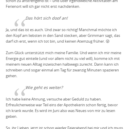
schon zu anstrengend ist – und über irgendwelche Aktivitäten am
Ferienort will ich gar nicht erst nachdenken.
Das hört sich doof an!
Ja, und das ist es auch. Und zwar so richtig! Manchmal möchte ich
den Kopf am liebsten in den Sand stecken, aber Grimmarr sagt, das
darf ich erst, wenn ich tot bin, und keinen Atemzug früher. 😜
Zum Glück unterstützt mich meine Familie. Und wenn ich mir meine
Energie gut einteile (und vor allem nicht zu viel will), komme ich mit
meinem neuen Alltag inzwischen halbwegs zurecht. Dann kann ich
schreiben und sogar einmal am Tag für zwanzig Minuten spazieren
gehen.
Wie geht es weiter?
Ich habe keine Ahnung, versuche aber Geduld zu haben.
Erfreulicherweise war Teil eins der Apothekerin schon fertig, bevor
ich krank wurde. Es wird im Juni also was Neues von mir zu lesen
geben.
So, ihr Lieben, jetzt ist schon wieder Feierabend bei mir und ich muss