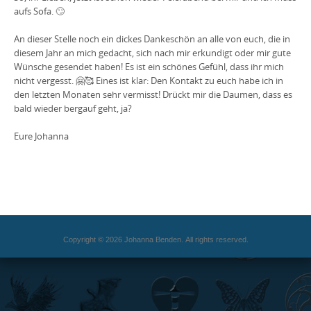
aufs Sofa. 🙄
An dieser Stelle noch ein dickes Dankeschön an alle von euch, die in
diesem Jahr an mich gedacht, sich nach mir erkundigt oder mir gute
Wünsche gesendet haben! Es ist ein schönes Gefühl, dass ihr mich
nicht vergesst. 🤗🥰 Eines ist klar: Den Kontakt zu euch habe ich in
den letzten Monaten sehr vermisst! Drückt mir die Daumen, dass es
bald wieder bergauf geht, ja?
Eure Johanna
Copyright © 2026 Johanna Benden. All rights reserved.