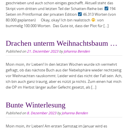
geschrieben und auch schon einiges geschafft. Aktuell steht das
Skript vom dritten und letzten Teil der Schatten-Reihe bei:
194
Seiten im Printformat der privaten Edition
46.313 Worten (von
80.000 geplanten) Okay, okay! Ich bin realistisch
: von
bummelig 100.000 Worten. Das Gute ist, dass der Plot für […]
Drachen unterm Weihnachtsbaum …
Published on
21. Dezember 2023
by
Johanna Benden
Moin moin, ihr Lieben! In den letzten Wochen wurde ich vermehrt
gefragt, ob das nächste Buch aus der Nebelsphäre wieder rechtzeitig
vor Weihnachten rauskommt. Leider wird das nicht der Fall sein. Ach,
ich bin auch ganz traurig, aber es nützt ja nichts. Zum einen hat mich
die OP im Herbst länger außer Gefecht gesetzt, als […]
Bunte Winterlesung
Published on
8. Dezember 2023
by
Johanna Benden
Moin moin, ihr Lieben! Am ersten Samstag im Januar wird es