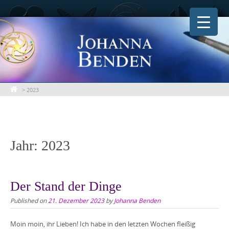
Skip
to
content
>
2023
Jahr:
2023
Der Stand der Dinge
Published on
21. Dezember 2023
by
Johanna Benden
Moin moin, ihr Lieben! Ich habe in den letzten Wochen fleißig