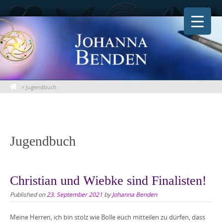
Skip
to
content
>
Jugendbuch
Jugendbuch
Christian und Wiebke sind Finalisten!
Published on
23. September 2021
by
Johanna Benden
Meine Herren, ich bin stolz wie Bolle euch mitteilen zu dürfen, dass