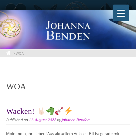
Skip
to
content
>
WOA
WOA
Wacken!
Published on
11. August 2022
by
Johanna Benden
Moin moin, ihr Lieben! Aus aktuellem Anlass: Bill ist gerade mit