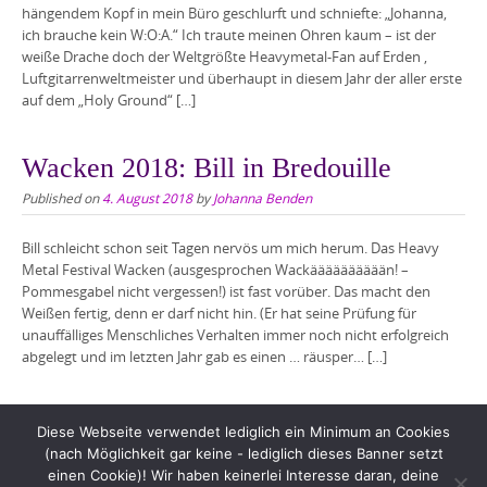
hängendem Kopf in mein Büro geschlurft und schniefte: „Johanna,
ich brauche kein W:O:A.“ Ich traute meinen Ohren kaum – ist der
weiße Drache doch der Weltgrößte Heavymetal-Fan auf Erden ,
Luftgitarrenweltmeister und überhaupt in diesem Jahr der aller erste
auf dem „Holy Ground“ […]
Wacken 2018: Bill in Bredouille
Published on
4. August 2018
by
Johanna Benden
Bill schleicht schon seit Tagen nervös um mich herum. Das Heavy
Metal Festival Wacken (ausgesprochen Wackääääääääään! –
Pommesgabel nicht vergessen!) ist fast vorüber. Das macht den
Weißen fertig, denn er darf nicht hin. (Er hat seine Prüfung für
unauffälliges Menschliches Verhalten immer noch nicht erfolgreich
abgelegt und im letzten Jahr gab es einen … räusper… […]
Diese Webseite verwendet lediglich ein Minimum an Cookies
(nach Möglichkeit gar keine - lediglich dieses Banner setzt
einen Cookie)! Wir haben keinerlei Interesse daran, deine