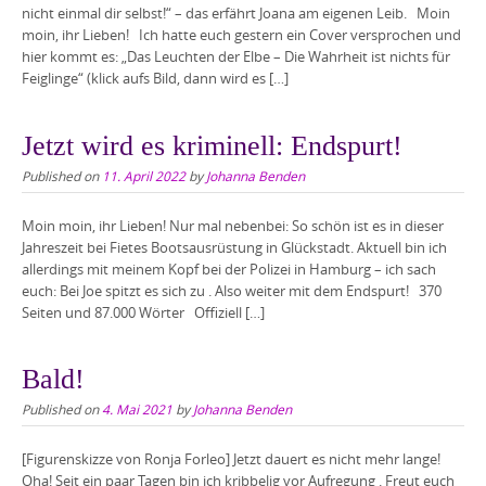
nicht einmal dir selbst!“ – das erfährt Joana am eigenen Leib. Moin
moin, ihr Lieben! Ich hatte euch gestern ein Cover versprochen und
hier kommt es: „Das Leuchten der Elbe – Die Wahrheit ist nichts für
Feiglinge“ (klick aufs Bild, dann wird es […]
Jetzt wird es kriminell: Endspurt!
Published on
11. April 2022
by
Johanna Benden
Moin moin, ihr Lieben! Nur mal nebenbei: So schön ist es in dieser
Jahreszeit bei Fietes Bootsausrüstung in Glückstadt. Aktuell bin ich
allerdings mit meinem Kopf bei der Polizei in Hamburg – ich sach
euch: Bei Joe spitzt es sich zu . Also weiter mit dem Endspurt! 370
Seiten und 87.000 Wörter Offiziell […]
Bald!
Published on
4. Mai 2021
by
Johanna Benden
[Figurenskizze von Ronja Forleo] Jetzt dauert es nicht mehr lange!
Oha! Seit ein paar Tagen bin ich kribbelig vor Aufregung . Freut euch