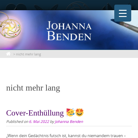
Skip
to
content
>
nicht mehr lang
nicht mehr lang
Cover-Enthüllung
Published on
6. Mai 2022
by
Johanna Benden
„Wenn dein Gedächtnis futsch ist, kannst du niemandem trauen –