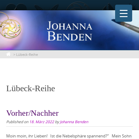
Skip
to
content
>
Lübeck-Reihe
Lübeck-Reihe
Vorher/Nachher
Published on
18. März 2022
by
Johanna Benden
Moin moin, ihr Lieben! Ist die Nebelsphäre spannend?“ Mein Sohn