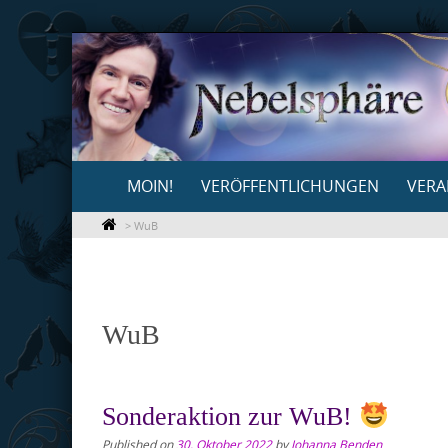
Skip
to
content
Skip
MOIN!
VERÖFFENTLICHUNGEN
VERA
to
content
>
WuB
WuB
Sonderaktion zur WuB!
Published on
30. Oktober 2022
by
Johanna Benden