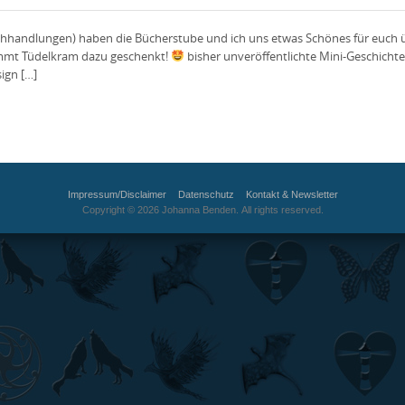
handlungen) haben die Bücherstube und ich uns etwas Schönes für euch übe
mmt Tüdelkram dazu geschenkt!
bisher unveröffentlichte Mini-Geschichte 
ign […]
Impressum/Disclaimer
Datenschutz
Kontakt & Newsletter
Copyright © 2026 Johanna Benden. All rights reserved.