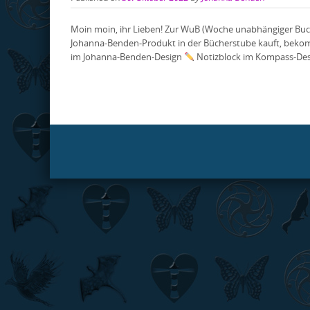
Moin moin, ihr Lieben! Zur WuB (Woche unabhängiger Buch
Johanna-Benden-Produkt in der Bücherstube kauft, beko
im Johanna-Benden-Design
Notizblock im Kompass-Des