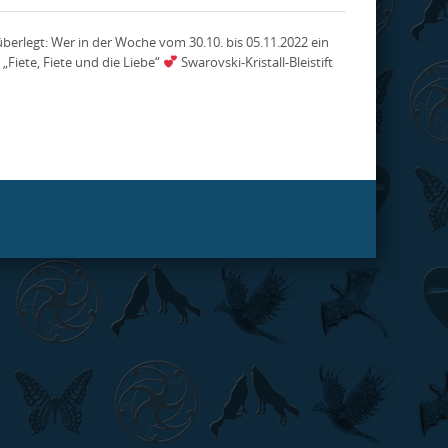
rlegt: Wer in der Woche vom 30.10. bis 05.11.2022 ein
„Fiete, Fiete und die Liebe“
Swarovski-Kristall-Bleistift