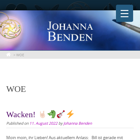
Skip
to
content
>
WOE
WOE
Wacken!
Published on
11. August 2022
by
Johanna Benden
Moin moin, ihr Lieben! Aus aktuellem Anlass: Bill ist gerade mit