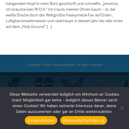
hängendem Kopf in mein Büro geschlurft und schniefte: „Johanna,
ich brauche kein W:O:A.“ Ich traute meinen Ohren kaum – ist der
weiße Drache doch der Weltgrößte Heavymetal-Fan auf Erden ,
Luftgitarrenweltmeister und überhaupt in diesem Jahr der aller erste
auf dem „Holy Ground“ […]
Copyright © 2026 Johanna Benden. All rights reserved.
Diese Webseite verwendet lediglich ein Minimum an Cookies
(nach Möglichkeit gar keine - lediglich dieses Banner setzt
einen Cookie)! Wir haben keinerlei Interesse daran, deine
Daten auszuwerten oder gar an Dritte weiterzuleiten.
Einverstanden
Datenschutzerklärung