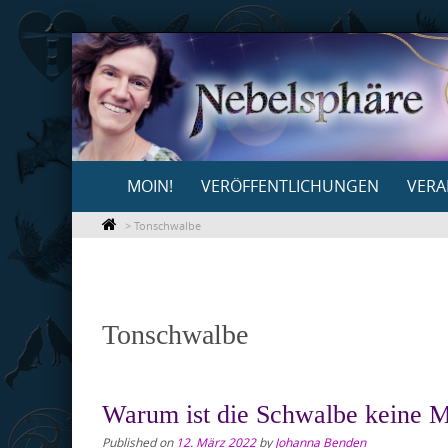
Skip
to
content
Skip
MOIN!
VERÖFFENTLICHUNGEN
VERA
to
content
>
Tonschwalbe
Tonschwalbe
Warum ist die Schwalbe keine
Published on
12. März 2022
by
Johanna Benden