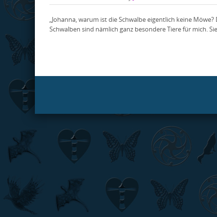
„Johanna, warum ist die Schwalbe eigentlich keine Möwe? D
Schwalben sind nämlich ganz besondere Tiere für mich. Sie 