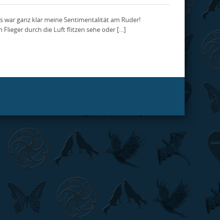
is war ganz klar meine Sentimentalität am Ruder!
Flieger durch die Luft flitzen sehe oder […]