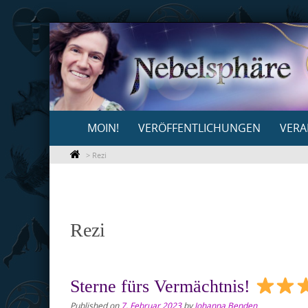
Skip
to
content
Skip
MOIN!
VERÖFFENTLICHUNGEN
VERA
to
content
>
Rezi
Rezi
Sterne fürs Vermächtnis!
Published on
7. Februar 2023
by
Johanna Benden