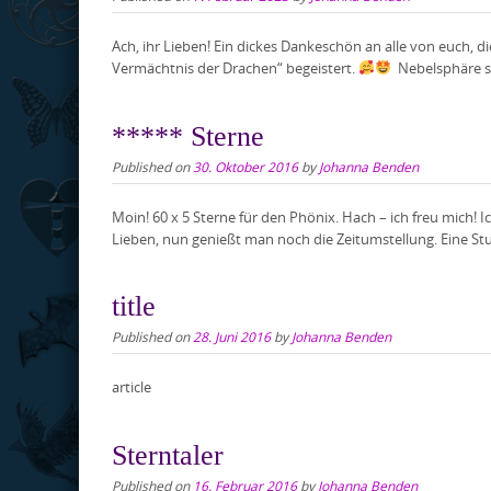
Ach, ihr Lieben! Ein dickes Dankeschön an alle von euch, 
Vermächtnis der Drachen“ begeistert.
Nebelsphäre sch
***** Sterne
Published on
30. Oktober 2016
by
Johanna Benden
Moin! 60 x 5 Sterne für den Phönix. Hach – ich freu mich! Ich 
Lieben, nun genießt man noch die Zeitumstellung. Eine Stu
title
Published on
28. Juni 2016
by
Johanna Benden
article
Sterntaler
Published on
16. Februar 2016
by
Johanna Benden