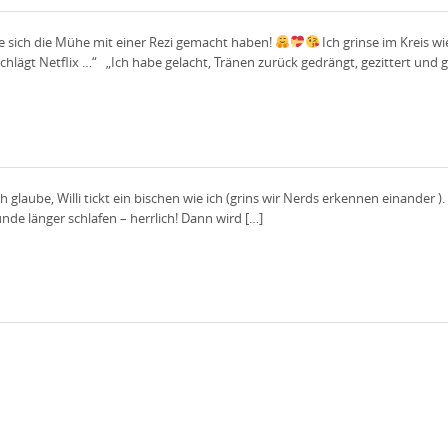
die sich die Mühe mit einer Rezi gemacht haben!
Ich grinse im Kreis w
lägt Netflix …“ „Ich habe gelacht, Tränen zurück gedrängt, gezittert und geh
glaube, Willi tickt ein bischen wie ich (grins wir Nerds erkennen einander ). Ein
nde länger schlafen – herrlich! Dann wird […]