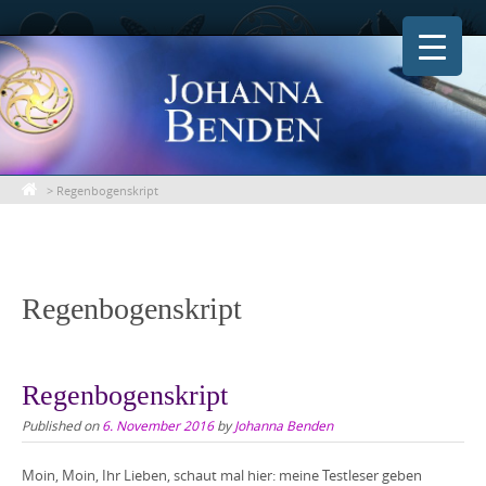
Skip
to
content
>
Regenbogenskript
Regenbogenskript
Regenbogenskript
Published on
6. November 2016
by
Johanna Benden
Moin, Moin, Ihr Lieben, schaut mal hier: meine Testleser geben