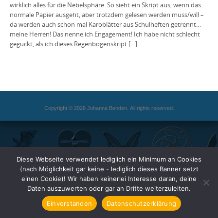
wirklich alles für die Nebelsphäre. So sieht ein Skript aus, wenn das
normale Papier ausgeht, aber trotzdem gelesen werden muss/will –
da werden auch schon mal Karoblätter aus Schulheften getrennt…
meine Herren! Das nenne ich Engagement! Ich habe nicht schlecht
geguckt, als ich dieses Regenbogenskript […]
Copyright © 2026 Johanna Benden. All rights reserved.
Diese Webseite verwendet lediglich ein Minimum an Cookies
(nach Möglichkeit gar keine - lediglich dieses Banner setzt
einen Cookie)! Wir haben keinerlei Interesse daran, deine
Daten auszuwerten oder gar an Dritte weiterzuleiten.
Einverstanden
Datenschutzerklärung