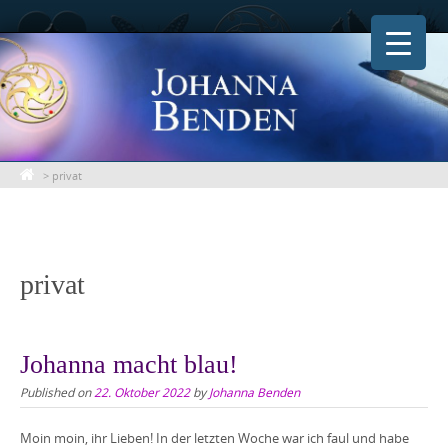
Skip
to
content
>
privat
privat
Johanna macht blau!
Published on
22. Oktober 2022
by
Johanna Benden
Moin moin, ihr Lieben! In der letzten Woche war ich faul und habe