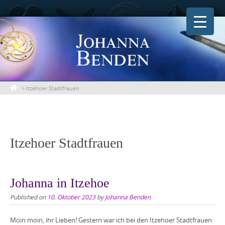
Skip
to
content
>
Itzehoer Stadtfrauen
Itzehoer Stadtfrauen
Johanna in Itzehoe
Published on
10. Oktober 2023
by
Johanna Benden
Moin moin, ihr Lieben! Gestern war ich bei den Itzehoer Stadtfrauen