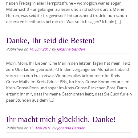
haben Freitag in aller Herrgottsfrühe – womöglich war es sogar
Mitternacht! – angefangen zu lesen und sind schon durch. Meine
Herren, was seid ihr fix gewesen! Entsprechend trudeln nun schon
die ersten Feedbacks bei mir ein. Was soll ich sagen? Ich bin […]
Danke, Ihr seid die Besten!
Published on
14. Juni 2017
by
Johanna Benden
Moin, Moin, Ihr Lieben! Eine Mail in den letzten Tagen hat mein Herz
zum Überlaufen gebracht. <3 In den vergangenen Monaten habe ich
von vielen von Euch etwas Wundervolles bekommen: Im-Kreis-
Grinse-Mails, Im-Kreis-Grinse-PNs, Im-Kreis-Grinse-Kommentare, Im-
Kreis-Grinse-Rezis und sogar Im-Kreis-Grinse-Päckchen-Post. Darin
erzählt Ihr mir, dass Ihr meine Geschichten liebt, dass Sie Euch für ein
paar Stunden aus dem […]
Ihr macht mich glücklich. Danke!
Published on
15. Mai 2016
by
Johanna Benden