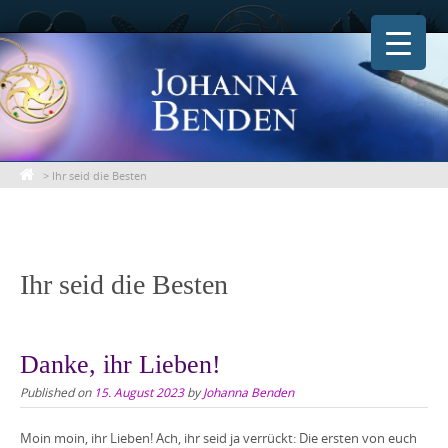
Skip
to
content
>
Ihr seid die Besten
Ihr seid die Besten
Danke, ihr Lieben!
Published on
15. August 2023
by
Johanna Benden
Moin moin, ihr Lieben! Ach, ihr seid ja verrückt: Die ersten von euch