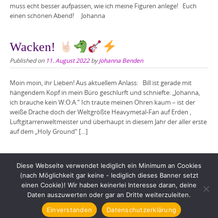
muss echt besser aufpassen, wie ich meine Figuren anlege! Euch
einen schönen Abend! Johanna
Wacken!
Published on
11. August 2022
by
Johanna Benden
Moin moin, ihr Lieben! Aus aktuellem Anlass: Bill ist gerade mit
hängendem Kopf in mein Büro geschlurft und schniefte: „Johanna,
ich brauche kein W:O:A.“ Ich traute meinen Ohren kaum – ist der
weiße Drache doch der Weltgrößte Heavymetal-Fan auf Erden ,
Luftgitarrenweltmeister und überhaupt in diesem Jahr der aller erste
auf dem „Holy Ground“ […]
Diese Webseite verwendet lediglich ein Minimum an Cookies
(nach Möglichkeit gar keine - lediglich dieses Banner setzt
einen Cookie)! Wir haben keinerlei Interesse daran, deine
Daten auszuwerten oder gar an Dritte weiterzuleiten.
Copyright © 2026 Johanna Benden. All rights reserved.
Einverstanden
Datenschutzerklärung