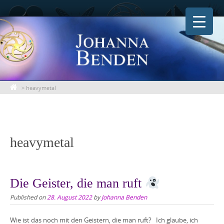
Skip
to
content
>
heavymetal
heavymetal
Die Geister, die man ruft
Published on
28. August 2022
by
Johanna Benden
Wie ist das noch mit den Geistern, die man ruft? Ich glaube, ich