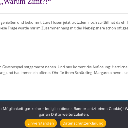
h „Warum Zimt?!“
ge genießen und bekommt Eure Hosen jetzt trotzdem noch zu (Bill hat da ehrli
Diese Frage wurde mir im Zusammenhang mit der Nebelpshäre schon oft gestel
tzten Gewinnspiel mitgemacht haben. Und hier kommt die Auflösung: Herzlich
ndung und hat immer ein offenes Ohr für ihren Schützling. Margareta nennt sie
Möglichkeit gar keine - lediglich dieses Banner setzt einen Cookie)! 
Impressum/Disclaimer
Datenschutz
Kontakt & Newsletter
gar an Dritte weiterzuleiten.
Copyright © 2026 Johanna Benden. All rights reserved.
Einverstanden
Datenschutzerklärung