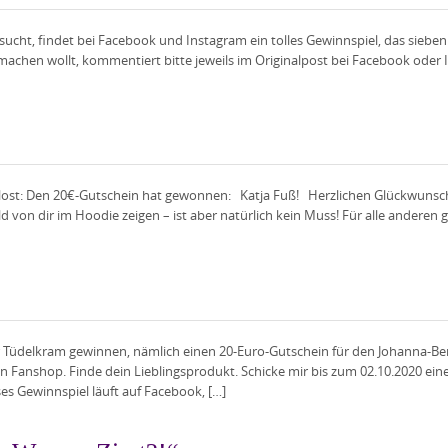
sucht, findet bei Facebook und Instagram ein tolles Gewinnspiel, das siebe
chen wollt, kommentiert bitte jeweils im Originalpost bei Facebook oder In
lost: Den 20€-Gutschein hat gewonnen: Katja Fuß! Herzlichen Glückwunsch, 
d von dir im Hoodie zeigen – ist aber natürlich kein Muss! Für alle anderen gi
ür Tüdelkram gewinnen, nämlich einen 20-Euro-Gutschein für den Johanna-B
 Fanshop. Finde dein Lieblingsprodukt. Schicke mir bis zum 02.10.2020 ein
 Gewinnspiel läuft auf Facebook, […]