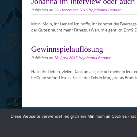
Johanna im Interview oder auc
Published on
29. Dezember 2016
by
Johanna Benden
Moin, Moin, Ihr Lieben! Ich hoffe, Ihr konntet die Feierta
der Gute braucht mehr Fitness. ) Warum eigentlich Zimt? 
Gewinnspielauflösung
Published on
18. April 2015
by
Johanna Benden
Hallo Ihr Lieben, vielen Dank an alle, die bei meinem le
heißt ab sofort Ursula. Sie ist der Fels in Margaretas Bra
Diese Webseite verwendet lediglich ein Minimum an Cookies (nach 