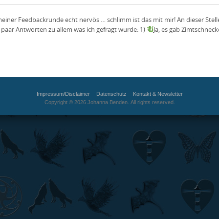
meiner Feedbackrunde echt nervös … schlimm ist das mit mir! An dieser Stell
n paar Antworten zu allem was ich gefragt wurde: 1)
Ja, es gab Zimtschnec
Impressum/Disclaimer
Datenschutz
Kontakt & Newsletter
Copyright © 2026 Johanna Benden. All rights reserved.