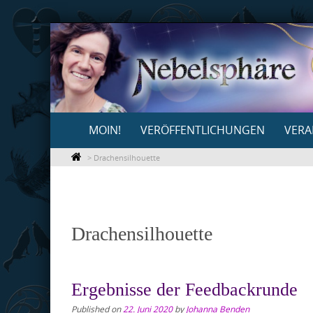
Skip
to
content
Skip
MOIN!
VERÖFFENTLICHUNGEN
VERA
to
content
>
Drachensilhouette
Drachensilhouette
Ergebnisse der Feedbackrunde
Published on
22. Juni 2020
by
Johanna Benden