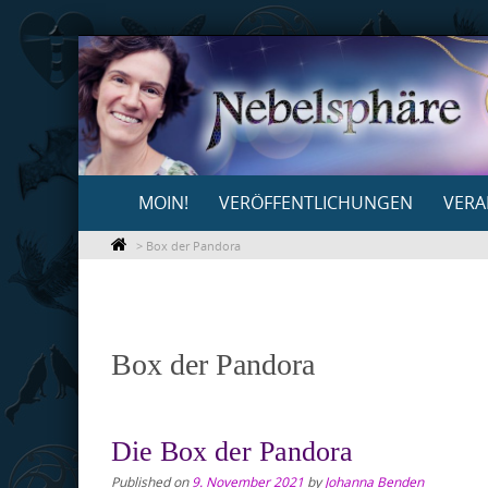
Skip
to
content
Skip
MOIN!
VERÖFFENTLICHUNGEN
VERA
to
content
>
Box der Pandora
Box der Pandora
Die Box der Pandora
Published on
9. November 2021
by
Johanna Benden