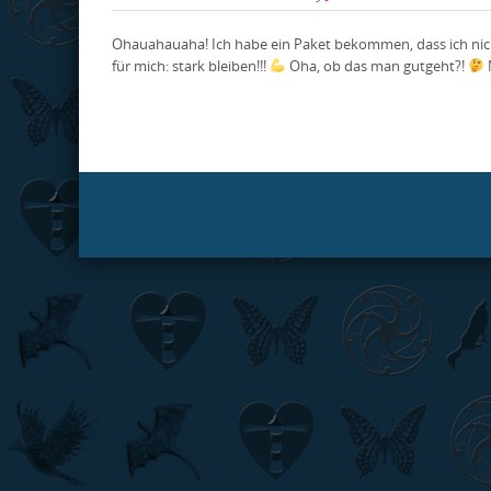
Ohauahauaha! Ich habe ein Paket bekommen, dass ich nich
für mich: stark bleiben!!!
Oha, ob das man gutgeht?!
N