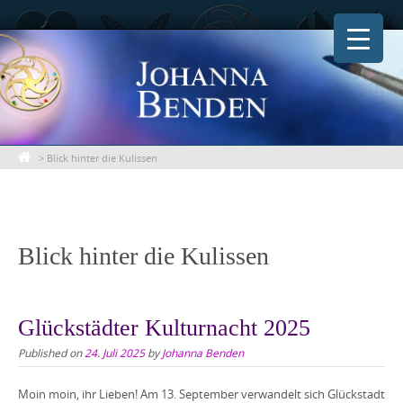
Skip
to
content
>
Blick hinter die Kulissen
Blick hinter die Kulissen
Glückstädter Kulturnacht 2025
Published on
24. Juli 2025
by
Johanna Benden
Moin moin, ihr Lieben! Am 13. September verwandelt sich Glückstadt