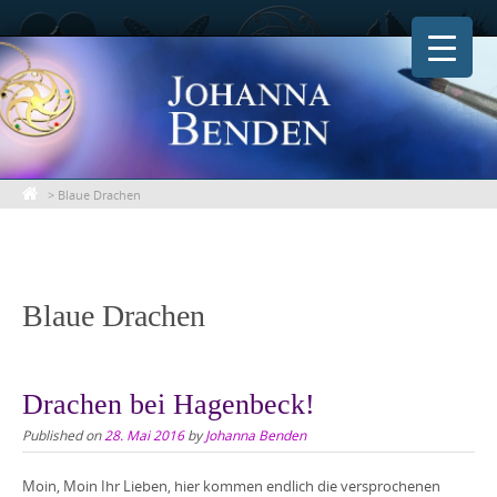
Skip
to
content
>
Blaue Drachen
Blaue Drachen
Drachen bei Hagenbeck!
Published on
28. Mai 2016
by
Johanna Benden
Moin, Moin Ihr Lieben, hier kommen endlich die versprochenen