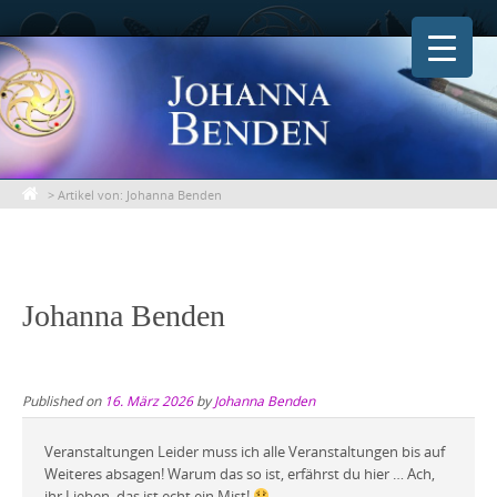
Skip
to
content
>
Artikel von: Johanna Benden
Johanna Benden
Published on
16. März 2026
by
Johanna Benden
Veranstaltungen Leider muss ich alle Veranstaltungen bis auf
Weiteres absagen! Warum das so ist, erfährst du hier … Ach,
ihr Lieben, das ist echt ein Mist!