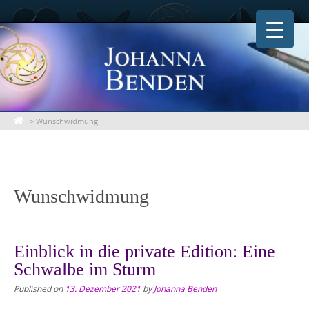
Skip
to
content
>
Wunschwidmung
Wunschwidmung
Einblick in die private Edition: Eine
Schwalbe im Sturm
Published on
13. Dezember 2021
by
Johanna Benden