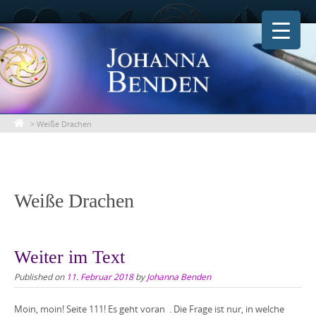
Skip
to
content
>
Weiße Drachen
Weiße Drachen
Weiter im Text
Published on
11. Februar 2018
by
Johanna Benden
Moin, moin! Seite 111! Es geht voran . Die Frage ist nur, in welche